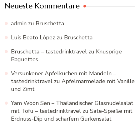
Neueste Kommentare
admin
zu
Bruschetta
Luis Beato López
zu
Bruschetta
Bruschetta – tastedrinktravel
zu
Knusprige
Baguettes
Versunkener Apfelkuchen mit Mandeln –
tastedrinktravel
zu
Apfelmarmelade mit Vanille
und Zimt
Yam Woon Sen – Thailändischer Glasnudelsalat
mit Tofu – tastedrinktravel
zu
Sate-Spieße mit
Erdnuss-Dip und scharfem Gurkensalat