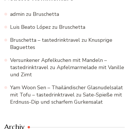
admin
zu
Bruschetta
Luis Beato López
zu
Bruschetta
Bruschetta – tastedrinktravel
zu
Knusprige
Baguettes
Versunkener Apfelkuchen mit Mandeln –
tastedrinktravel
zu
Apfelmarmelade mit Vanille
und Zimt
Yam Woon Sen – Thailändischer Glasnudelsalat
mit Tofu – tastedrinktravel
zu
Sate-Spieße mit
Erdnuss-Dip und scharfem Gurkensalat
Archiv