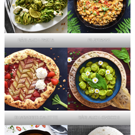
BÄRLAUCH-PASTA
PILZPFANNE
RHABARBER GALETTE
BÄRLAUCH-GNOCCHI