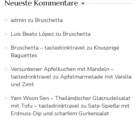
Neueste Kommentare
admin
zu
Bruschetta
Luis Beato López
zu
Bruschetta
Bruschetta – tastedrinktravel
zu
Knusprige
Baguettes
Versunkener Apfelkuchen mit Mandeln –
tastedrinktravel
zu
Apfelmarmelade mit Vanille
und Zimt
Yam Woon Sen – Thailändischer Glasnudelsalat
mit Tofu – tastedrinktravel
zu
Sate-Spieße mit
Erdnuss-Dip und scharfem Gurkensalat