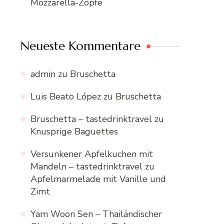
Mozzarella-Zöpfe
Neueste Kommentare
admin
zu
Bruschetta
Luis Beato López
zu
Bruschetta
Bruschetta – tastedrinktravel
zu
Knusprige Baguettes
Versunkener Apfelkuchen mit
Mandeln – tastedrinktravel
zu
Apfelmarmelade mit Vanille und
Zimt
Yam Woon Sen – Thailändischer