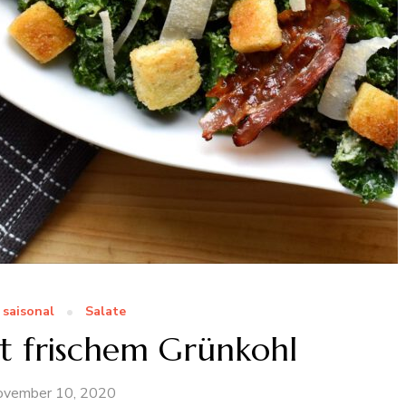
saisonal
Salate
it frischem Grünkohl
ovember 10, 2020