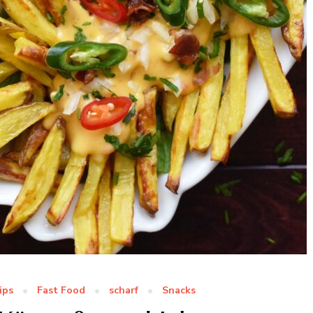
ips
Fast Food
scharf
Snacks