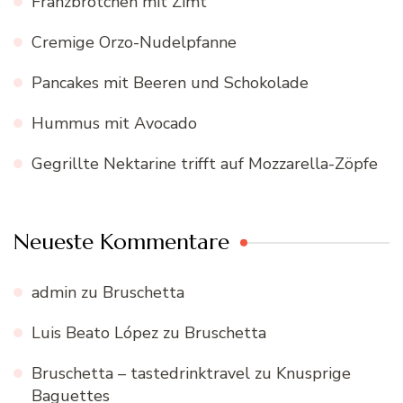
Franzbrötchen mit Zimt
Cremige Orzo-Nudelpfanne
Pancakes mit Beeren und Schokolade
Hummus mit Avocado
Gegrillte Nektarine trifft auf Mozzarella-Zöpfe
Neueste Kommentare
admin
zu
Bruschetta
Luis Beato López
zu
Bruschetta
Bruschetta – tastedrinktravel
zu
Knusprige
Baguettes