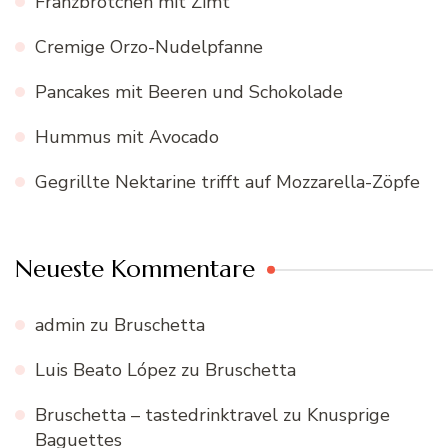
Franzbrötchen mit Zimt
Cremige Orzo-Nudelpfanne
Pancakes mit Beeren und Schokolade
Hummus mit Avocado
Gegrillte Nektarine trifft auf Mozzarella-Zöpfe
Neueste Kommentare
admin
zu
Bruschetta
Luis Beato López
zu
Bruschetta
Bruschetta – tastedrinktravel
zu
Knusprige
Baguettes