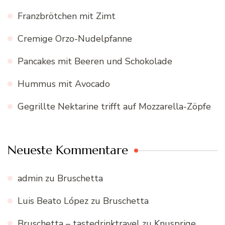
Franzbrötchen mit Zimt
Cremige Orzo-Nudelpfanne
Pancakes mit Beeren und Schokolade
Hummus mit Avocado
Gegrillte Nektarine trifft auf Mozzarella-Zöpfe
Neueste Kommentare
admin
zu
Bruschetta
Luis Beato López
zu
Bruschetta
Bruschetta – tastedrinktravel
zu
Knusprige