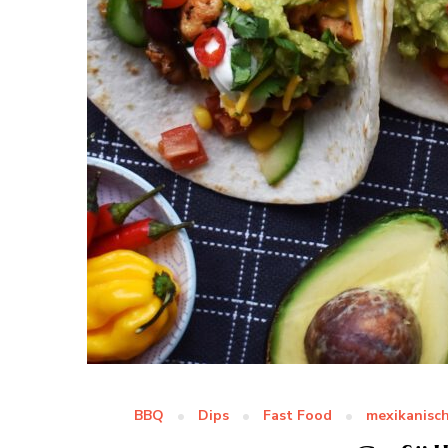
BBQ
Dips
Fast Food
mexikanisc