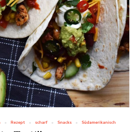
h
Rezept
scharf
Snacks
Südamerikanisch