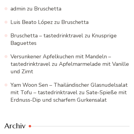
admin
zu
Bruschetta
Luis Beato López
zu
Bruschetta
Bruschetta – tastedrinktravel
zu
Knusprige
Baguettes
Versunkener Apfelkuchen mit Mandeln –
tastedrinktravel
zu
Apfelmarmelade mit Vanille
und Zimt
Yam Woon Sen – Thailändischer Glasnudelsalat
mit Tofu – tastedrinktravel
zu
Sate-Spieße mit
Erdnuss-Dip und scharfem Gurkensalat
Archiv