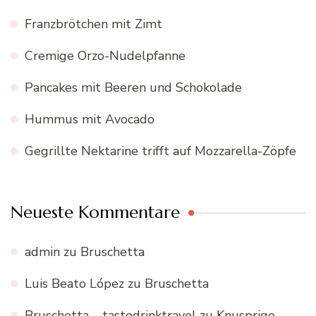
Franzbrötchen mit Zimt
Cremige Orzo-Nudelpfanne
Pancakes mit Beeren und Schokolade
Hummus mit Avocado
Gegrillte Nektarine trifft auf Mozzarella-Zöpfe
Neueste Kommentare
admin
zu
Bruschetta
Luis Beato López
zu
Bruschetta
Bruschetta – tastedrinktravel
zu
Knusprige