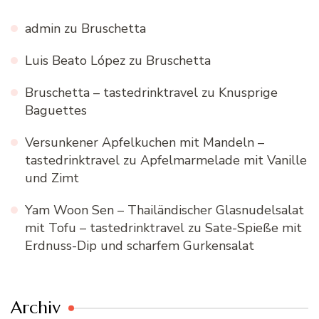
admin
zu
Bruschetta
Luis Beato López
zu
Bruschetta
Bruschetta – tastedrinktravel
zu
Knusprige
Baguettes
Versunkener Apfelkuchen mit Mandeln –
tastedrinktravel
zu
Apfelmarmelade mit Vanille
und Zimt
Yam Woon Sen – Thailändischer Glasnudelsalat
mit Tofu – tastedrinktravel
zu
Sate-Spieße mit
Erdnuss-Dip und scharfem Gurkensalat
Archiv