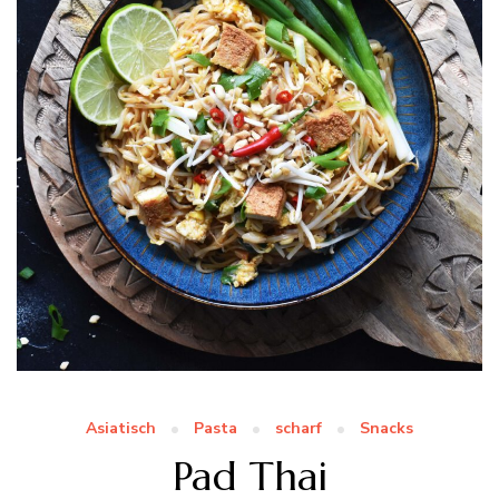
Asiatisch
Pasta
scharf
Snacks
Pad Thai