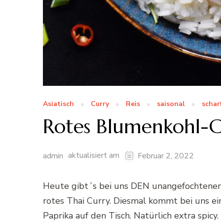
Asiatisch
Curry
Reis
saisonal
schar
Rotes Blumenkohl-C
aktualisiert am
admin
Februar 2, 2022
Heute gibt´s bei uns DEN unangefochtenen K
rotes Thai Curry. Diesmal kommt bei uns ei
Paprika auf den Tisch. Natürlich extra spic