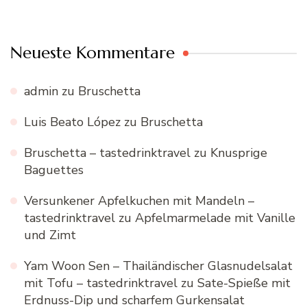
Neueste Kommentare
admin
zu
Bruschetta
Luis Beato López
zu
Bruschetta
Bruschetta – tastedrinktravel
zu
Knusprige
Baguettes
Versunkener Apfelkuchen mit Mandeln –
tastedrinktravel
zu
Apfelmarmelade mit Vanille
und Zimt
Yam Woon Sen – Thailändischer Glasnudelsalat
mit Tofu – tastedrinktravel
zu
Sate-Spieße mit
Erdnuss-Dip und scharfem Gurkensalat