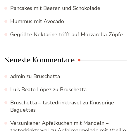
Pancakes mit Beeren und Schokolade
Hummus mit Avocado
Gegrillte Nektarine trifft auf Mozzarella-Zöpfe
Neueste Kommentare
admin
zu
Bruschetta
Luis Beato López
zu
Bruschetta
Bruschetta – tastedrinktravel
zu
Knusprige
Baguettes
Versunkener Apfelkuchen mit Mandeln –
tastedrinktravel
zu
Apfelmarmelade mit Vanille