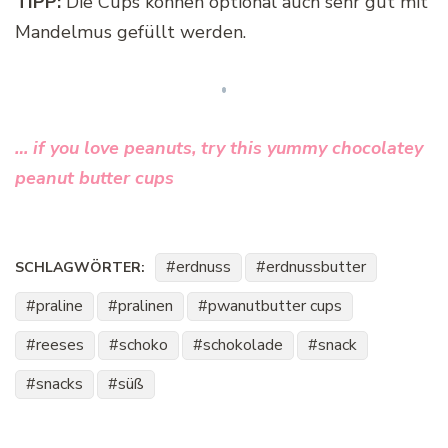
TIPP:
Die Cups können optional auch sehr gut mit
Mandelmus gefüllt werden.
… if you love peanuts, try this yummy chocolatey
peanut butter cups
erdnuss
erdnussbutter
SCHLAGWÖRTER:
praline
pralinen
pwanutbutter cups
reeses
schoko
schokolade
snack
snacks
süß