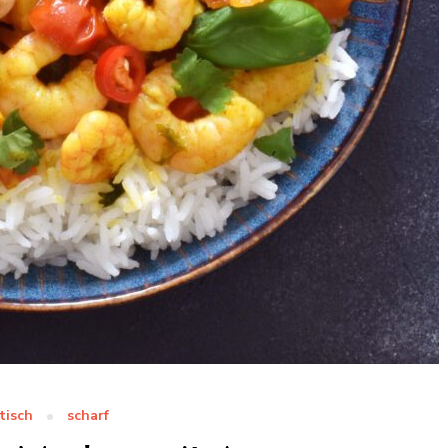
tisch
scharf