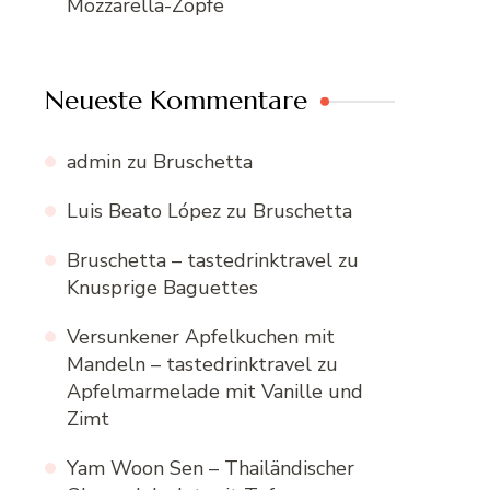
Mozzarella-Zöpfe
Neueste Kommentare
admin
zu
Bruschetta
Luis Beato López
zu
Bruschetta
Bruschetta – tastedrinktravel
zu
Knusprige Baguettes
Versunkener Apfelkuchen mit
Mandeln – tastedrinktravel
zu
Apfelmarmelade mit Vanille und
Zimt
Yam Woon Sen – Thailändischer